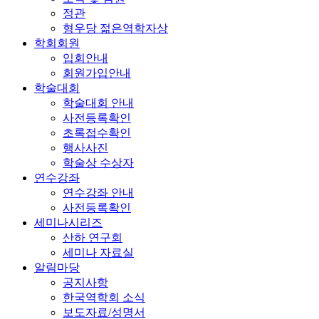
정관
형우당 젊은역학자상
학회회원
입회안내
회원가입안내
학술대회
학술대회 안내
사전등록확인
초록접수확인
행사사진
학술상 수상자
연수강좌
연수강좌 안내
사전등록확인
세미나시리즈
산하 연구회
세미나 자료실
알림마당
공지사항
한국역학회 소식
보도자료/성명서