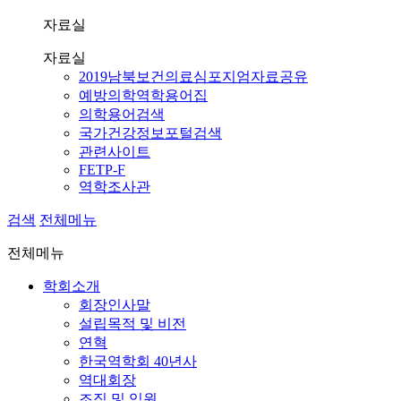
자료실
자료실
2019남북보건의료심포지엄자료공유
예방의학역학용어집
의학용어검색
국가건강정보포털검색
관련사이트
FETP-F
역학조사관
검색
전체메뉴
전체메뉴
학회소개
회장인사말
설립목적 및 비전
연혁
한국역학회 40년사
역대회장
조직 및 임원