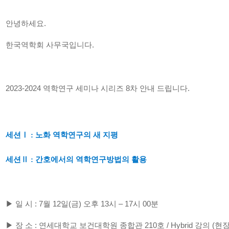
안녕하세요
.
한국역학회 사무국입니다
.
2023-2024
역학연구 세미나 시리즈 8차
안내 드립니다
.
세션
Ⅰ : 노화 역학연구의 새 지평
세션
Ⅱ : 간호에서의 역학연구방법의 활용
▶
일 시
: 7
월 12
일
(금
)
오후
13
시
–
17
시 0
0
분
▶
장 소
:
연세대학교 보건대학원 종합관
210
호
/ Hybrid
강의
(
현