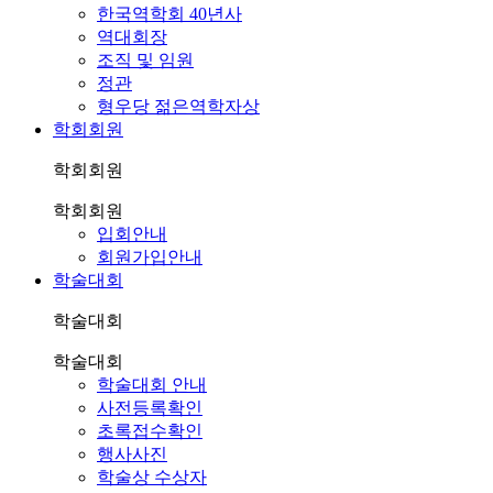
한국역학회 40년사
역대회장
조직 및 임원
정관
형우당 젊은역학자상
학회회원
학회회원
학회회원
입회안내
회원가입안내
학술대회
학술대회
학술대회
학술대회 안내
사전등록확인
초록접수확인
행사사진
학술상 수상자