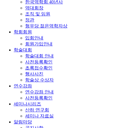
한국역학회 40년사
역대회장
조직 및 임원
정관
형우당 젊은역학자상
학회회원
입회안내
회원가입안내
학술대회
학술대회 안내
사전등록확인
초록접수확인
행사사진
학술상 수상자
연수강좌
연수강좌 안내
사전등록확인
세미나시리즈
산하 연구회
세미나 자료실
알림마당
공지사항