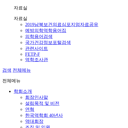
자료실
자료실
2019남북보건의료심포지엄자료공유
예방의학역학용어집
의학용어검색
국가건강정보포털검색
관련사이트
FETP-F
역학조사관
검색
전체메뉴
전체메뉴
학회소개
회장인사말
설립목적 및 비전
연혁
한국역학회 40년사
역대회장
조직 및 임원