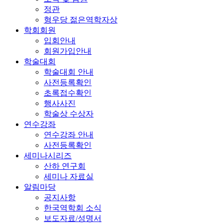
정관
형우당 젊은역학자상
학회회원
입회안내
회원가입안내
학술대회
학술대회 안내
사전등록확인
초록접수확인
행사사진
학술상 수상자
연수강좌
연수강좌 안내
사전등록확인
세미나시리즈
산하 연구회
세미나 자료실
알림마당
공지사항
한국역학회 소식
보도자료/성명서