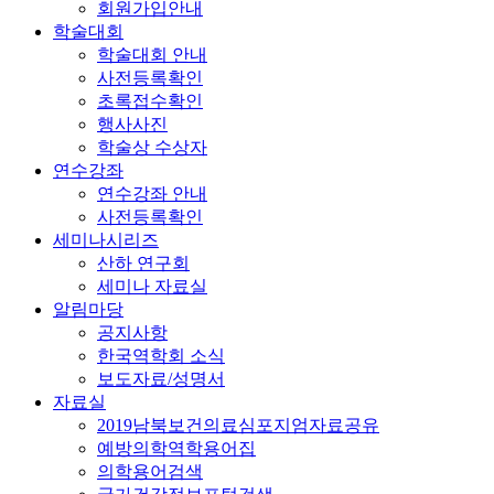
회원가입안내
학술대회
학술대회 안내
사전등록확인
초록접수확인
행사사진
학술상 수상자
연수강좌
연수강좌 안내
사전등록확인
세미나시리즈
산하 연구회
세미나 자료실
알림마당
공지사항
한국역학회 소식
보도자료/성명서
자료실
2019남북보건의료심포지엄자료공유
예방의학역학용어집
의학용어검색