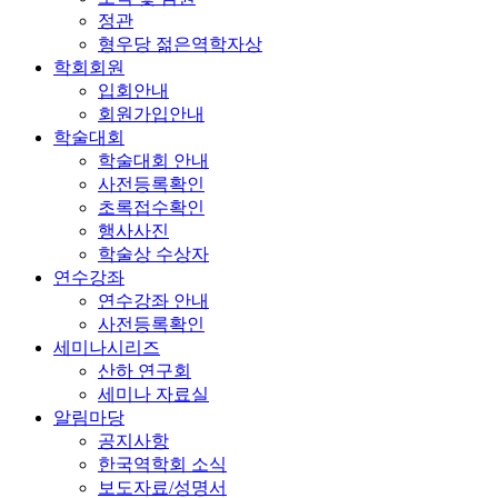
정관
형우당 젊은역학자상
학회회원
입회안내
회원가입안내
학술대회
학술대회 안내
사전등록확인
초록접수확인
행사사진
학술상 수상자
연수강좌
연수강좌 안내
사전등록확인
세미나시리즈
산하 연구회
세미나 자료실
알림마당
공지사항
한국역학회 소식
보도자료/성명서