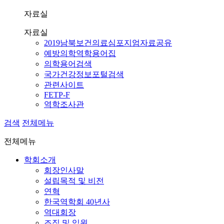
자료실
자료실
2019남북보건의료심포지엄자료공유
예방의학역학용어집
의학용어검색
국가건강정보포털검색
관련사이트
FETP-F
역학조사관
검색
전체메뉴
전체메뉴
학회소개
회장인사말
설립목적 및 비전
연혁
한국역학회 40년사
역대회장
조직 및 임원