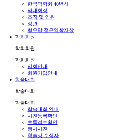
한국역학회 40년사
역대회장
조직 및 임원
정관
형우당 젊은역학자상
학회회원
학회회원
학회회원
입회안내
회원가입안내
학술대회
학술대회
학술대회
학술대회 안내
사전등록확인
초록접수확인
행사사진
학술상 수상자