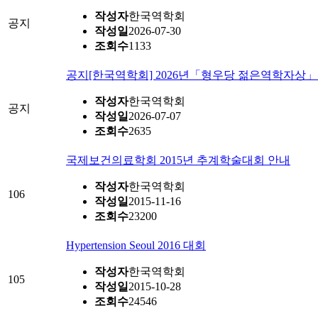
작성자
한국역학회
공지
작성일
2026-07-30
조회수
1133
공지
[한국역학회] 2026년「형우당 젊은역학자상」후보
작성자
한국역학회
공지
작성일
2026-07-07
조회수
2635
국제보건의료학회 2015년 추계학술대회 안내
작성자
한국역학회
106
작성일
2015-11-16
조회수
23200
Hypertension Seoul 2016 대회
작성자
한국역학회
105
작성일
2015-10-28
조회수
24546