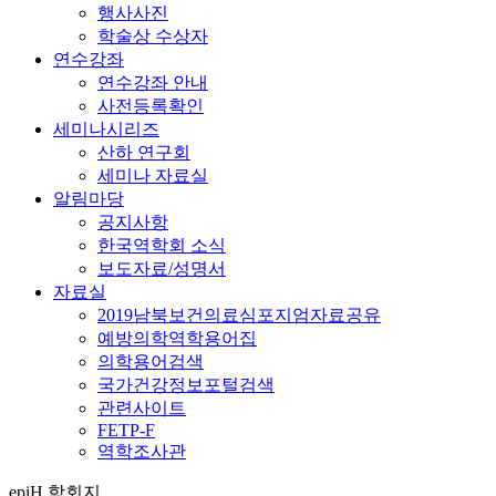
행사사진
학술상 수상자
연수강좌
연수강좌 안내
사전등록확인
세미나시리즈
산하 연구회
세미나 자료실
알림마당
공지사항
한국역학회 소식
보도자료/성명서
자료실
2019남북보건의료심포지엄자료공유
예방의학역학용어집
의학용어검색
국가건강정보포털검색
관련사이트
FETP-F
역학조사관
epiH 학회지