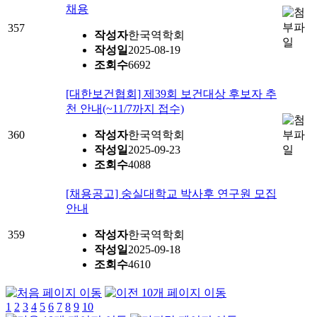
채용
357
작성자
한국역학회
작성일
2025-08-19
조회수
6692
[대한보건협회] 제39회 보건대상 후보자 추
천 안내(~11/7까지 접수)
360
작성자
한국역학회
작성일
2025-09-23
조회수
4088
[채용공고] 숭실대학교 박사후 연구원 모집
안내
359
작성자
한국역학회
작성일
2025-09-18
조회수
4610
1
2
3
4
5
6
7
8
9
10