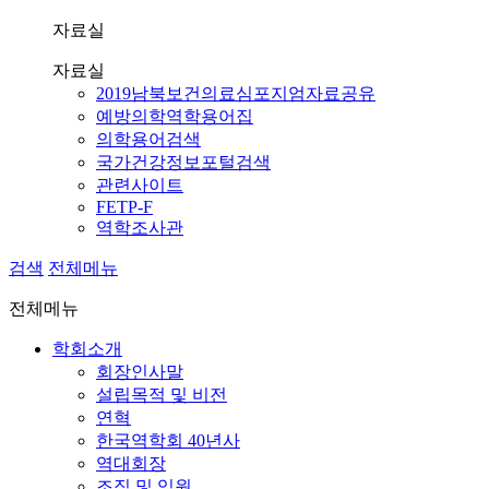
자료실
자료실
2019남북보건의료심포지엄자료공유
예방의학역학용어집
의학용어검색
국가건강정보포털검색
관련사이트
FETP-F
역학조사관
검색
전체메뉴
전체메뉴
학회소개
회장인사말
설립목적 및 비전
연혁
한국역학회 40년사
역대회장
조직 및 임원