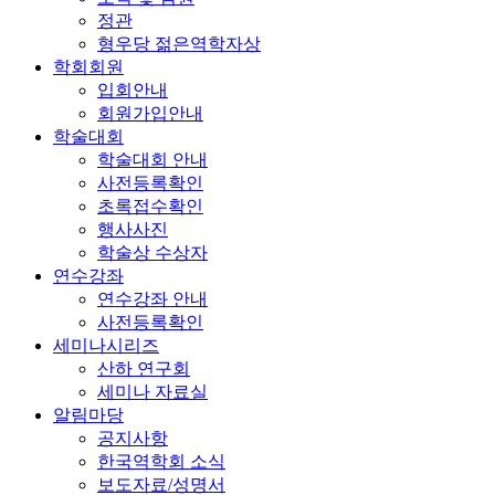
정관
형우당 젊은역학자상
학회회원
입회안내
회원가입안내
학술대회
학술대회 안내
사전등록확인
초록접수확인
행사사진
학술상 수상자
연수강좌
연수강좌 안내
사전등록확인
세미나시리즈
산하 연구회
세미나 자료실
알림마당
공지사항
한국역학회 소식
보도자료/성명서