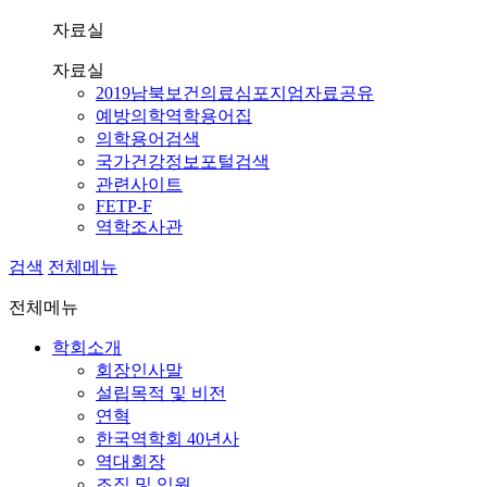
자료실
자료실
2019남북보건의료심포지엄자료공유
예방의학역학용어집
의학용어검색
국가건강정보포털검색
관련사이트
FETP-F
역학조사관
검색
전체메뉴
전체메뉴
학회소개
회장인사말
설립목적 및 비전
연혁
한국역학회 40년사
역대회장
조직 및 임원