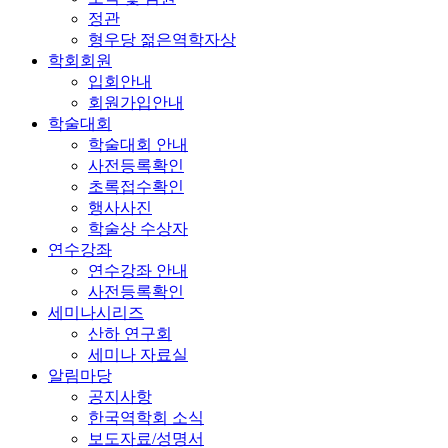
정관
형우당 젊은역학자상
학회회원
입회안내
회원가입안내
학술대회
학술대회 안내
사전등록확인
초록접수확인
행사사진
학술상 수상자
연수강좌
연수강좌 안내
사전등록확인
세미나시리즈
산하 연구회
세미나 자료실
알림마당
공지사항
한국역학회 소식
보도자료/성명서