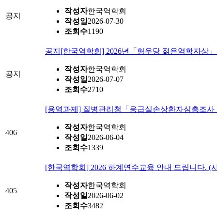
작성자
한국역학회
공지
작성일
2026-07-30
조회수
1190
공지
[한국역학회] 2026년「형우당 젊은역학자상」후보
작성자
한국역학회
공지
작성일
2026-07-07
조회수
2710
[용역과제] 질병관리청「응급실손상환자심층조사」
작성자
한국역학회
406
작성일
2026-06-04
조회수
1339
[한국역학회] 2026 하계연수교육 안내 드립니다. (사전
작성자
한국역학회
405
작성일
2026-06-02
조회수
3482