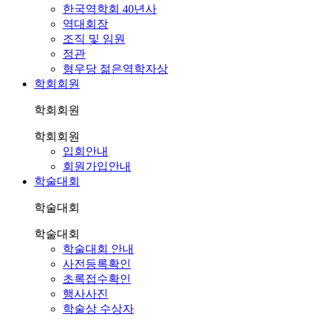
한국역학회 40년사
역대회장
조직 및 임원
정관
형우당 젊은역학자상
학회회원
학회회원
학회회원
입회안내
회원가입안내
학술대회
학술대회
학술대회
학술대회 안내
사전등록확인
초록접수확인
행사사진
학술상 수상자