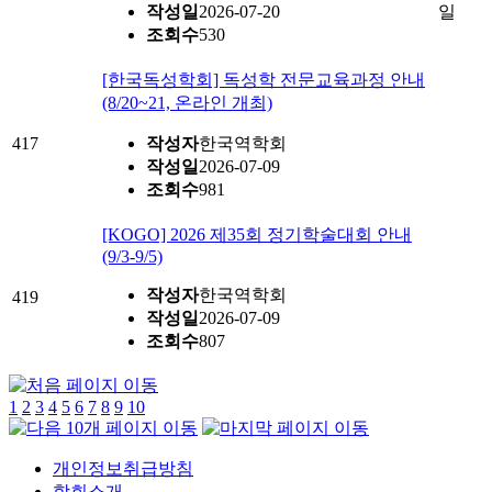
작성일
2026-07-20
조회수
530
[한국독성학회] 독성학 전문교육과정 안내
(8/20~21, 온라인 개최)
417
작성자
한국역학회
작성일
2026-07-09
조회수
981
[KOGO] 2026 제35회 정기학술대회 안내
(9/3-9/5)
작성자
한국역학회
419
작성일
2026-07-09
조회수
807
1
2
3
4
5
6
7
8
9
10
개인정보취급방침
학회소개