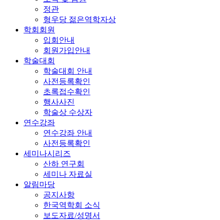
정관
형우당 젊은역학자상
학회회원
입회안내
회원가입안내
학술대회
학술대회 안내
사전등록확인
초록접수확인
행사사진
학술상 수상자
연수강좌
연수강좌 안내
사전등록확인
세미나시리즈
산하 연구회
세미나 자료실
알림마당
공지사항
한국역학회 소식
보도자료/성명서