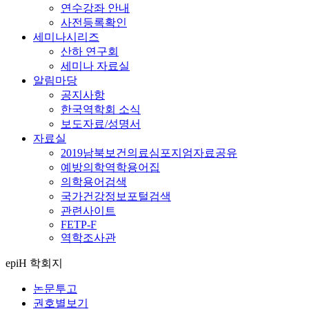
연수강좌 안내
사전등록확인
세미나시리즈
산하 연구회
세미나 자료실
알림마당
공지사항
한국역학회 소식
보도자료/성명서
자료실
2019남북보건의료심포지엄자료공유
예방의학역학용어집
의학용어검색
국가건강정보포털검색
관련사이트
FETP-F
역학조사관
epiH 학회지
논문투고
권호별보기