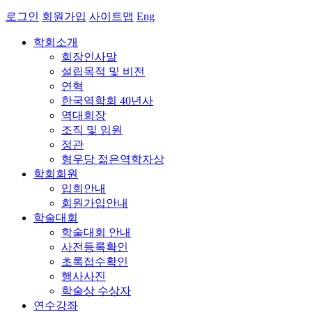
로그인
회원가입
사이트맵
Eng
학회소개
회장인사말
설립목적 및 비전
연혁
한국역학회 40년사
역대회장
조직 및 임원
정관
형우당 젊은역학자상
학회회원
입회안내
회원가입안내
학술대회
학술대회 안내
사전등록확인
초록접수확인
행사사진
학술상 수상자
연수강좌