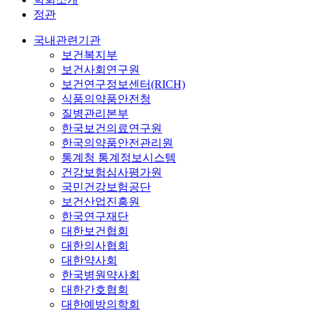
정관
국내관련기관
보건복지부
보건사회연구원
보건연구정보센터(RICH)
식품의약품안전청
질병관리본부
한국보건의료연구원
한국의약품안전관리원
통계청 통계정보시스템
건강보험심사평가원
국민건강보험공단
보건산업진흥원
한국연구재단
대한보건협회
대한의사협회
대한약사회
한국병원약사회
대한간호협회
대한예방의학회