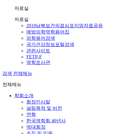
자료실
자료실
2019남북보건의료심포지엄자료공유
예방의학역학용어집
의학용어검색
국가건강정보포털검색
관련사이트
FETP-F
역학조사관
검색
전체메뉴
전체메뉴
학회소개
회장인사말
설립목적 및 비전
연혁
한국역학회 40년사
역대회장
조직 및 임원