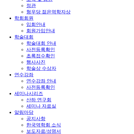
정관
형우당 젊은역학자상
학회회원
입회안내
회원가입안내
학술대회
학술대회 안내
사전등록확인
초록접수확인
행사사진
학술상 수상자
연수강좌
연수강좌 안내
사전등록확인
세미나시리즈
산하 연구회
세미나 자료실
알림마당
공지사항
한국역학회 소식
보도자료/성명서