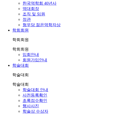
한국역학회 40년사
역대회장
조직 및 임원
정관
형우당 젊은역학자상
학회회원
학회회원
학회회원
입회안내
회원가입안내
학술대회
학술대회
학술대회
학술대회 안내
사전등록확인
초록접수확인
행사사진
학술상 수상자