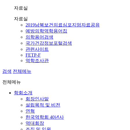
자료실
자료실
2019남북보건의료심포지엄자료공유
예방의학역학용어집
의학용어검색
국가건강정보포털검색
관련사이트
FETP-F
역학조사관
검색
전체메뉴
전체메뉴
학회소개
회장인사말
설립목적 및 비전
연혁
한국역학회 40년사
역대회장
조직 및 임원