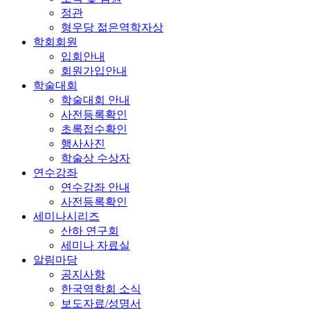
정관
형우당 젊은역학자상
학회회원
입회안내
회원가입안내
학술대회
학술대회 안내
사전등록확인
초록접수확인
행사사진
학술상 수상자
연수강좌
연수강좌 안내
사전등록확인
세미나시리즈
산하 연구회
세미나 자료실
알림마당
공지사항
한국역학회 소식
보도자료/성명서