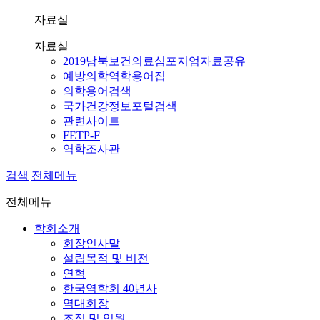
자료실
자료실
2019남북보건의료심포지엄자료공유
예방의학역학용어집
의학용어검색
국가건강정보포털검색
관련사이트
FETP-F
역학조사관
검색
전체메뉴
전체메뉴
학회소개
회장인사말
설립목적 및 비전
연혁
한국역학회 40년사
역대회장
조직 및 임원