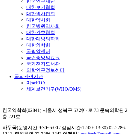
한국연구재단
대한보건협회
대한의사협회
대한약사회
한국병원약사회
대한간호협회
대한예방의학회
대한의학회
국립암센터
국립중앙의료원
국가전자도서관
의학연구정보센터
국외관련기관
미국FDA
세계보건기구(WHO/OMS)
한국역학회(02841) 서울시 성북구 고려대로 73 문숙의학관 2
층 221호
사무국
(운영시간:9:30~5:00 / 점심시간:12:00~13:30) 02-2286-
1343
회원문의
02-2286-1343
이메일
koepitask@gmail.com