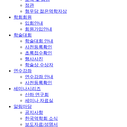
정관
형우당 젊은역학자상
학회회원
입회안내
회원가입안내
학술대회
학술대회 안내
사전등록확인
초록접수확인
행사사진
학술상 수상자
연수강좌
연수강좌 안내
사전등록확인
세미나시리즈
산하 연구회
세미나 자료실
알림마당
공지사항
한국역학회 소식
보도자료/성명서