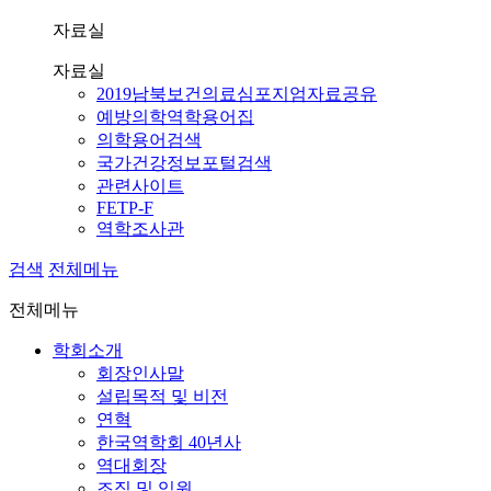
자료실
자료실
2019남북보건의료심포지엄자료공유
예방의학역학용어집
의학용어검색
국가건강정보포털검색
관련사이트
FETP-F
역학조사관
검색
전체메뉴
전체메뉴
학회소개
회장인사말
설립목적 및 비전
연혁
한국역학회 40년사
역대회장
조직 및 임원