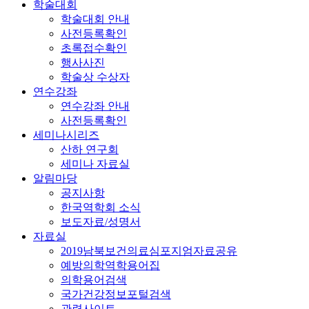
학술대회
학술대회 안내
사전등록확인
초록접수확인
행사사진
학술상 수상자
연수강좌
연수강좌 안내
사전등록확인
세미나시리즈
산하 연구회
세미나 자료실
알림마당
공지사항
한국역학회 소식
보도자료/성명서
자료실
2019남북보건의료심포지엄자료공유
예방의학역학용어집
의학용어검색
국가건강정보포털검색
관련사이트