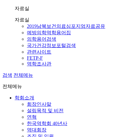
자료실
자료실
2019남북보건의료심포지엄자료공유
예방의학역학용어집
의학용어검색
국가건강정보포털검색
관련사이트
FETP-F
역학조사관
검색
전체메뉴
전체메뉴
학회소개
회장인사말
설립목적 및 비전
연혁
한국역학회 40년사
역대회장
조직 및 임원