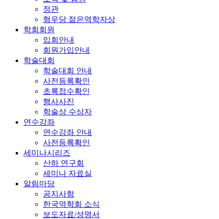
정관
형우당 젊은역학자상
학회회원
입회안내
회원가입안내
학술대회
학술대회 안내
사전등록확인
초록접수확인
행사사진
학술상 수상자
연수강좌
연수강좌 안내
사전등록확인
세미나시리즈
산하 연구회
세미나 자료실
알림마당
공지사항
한국역학회 소식
보도자료/성명서