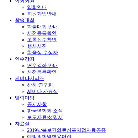
학회회원
입회안내
회원가입안내
학술대회
학술대회 안내
사전등록확인
초록접수확인
행사사진
학술상 수상자
연수강좌
연수강좌 안내
사전등록확인
세미나시리즈
산하 연구회
세미나 자료실
알림마당
공지사항
한국역학회 소식
보도자료/성명서
자료실
2019남북보건의료심포지엄자료공유
예방의학역학용어집