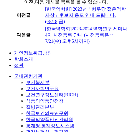
이전,다음 게시물 목록을 볼 수 있습니다.
[한국역학회] 2023년「형우당 젊은역학
이전글
자상」후보자 응모 안내 드립니다.
(~8/18,금)
[한국역학회]2023-2024 역학연구 세미나
다음글
4차 사전등록 안내 (사전등록은 ~
7/21(수) 오후5시까지)
개인정보취급방침
학회소개
정관
국내관련기관
보건복지부
보건사회연구원
보건연구정보센터(RICH)
식품의약품안전청
질병관리본부
한국보건의료연구원
한국의약품안전관리원
통계청 통계정보시스템
건강보험심사평가원