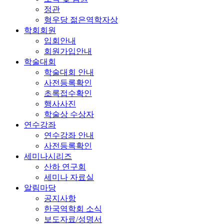
정관
형우당 젊은역학자상
학회회원
입회안내
회원가입안내
학술대회
학술대회 안내
사전등록확인
초록접수확인
행사사진
학술상 수상자
연수강좌
연수강좌 안내
사전등록확인
세미나시리즈
산하 연구회
세미나 자료실
알림마당
공지사항
한국역학회 소식
보도자료/성명서