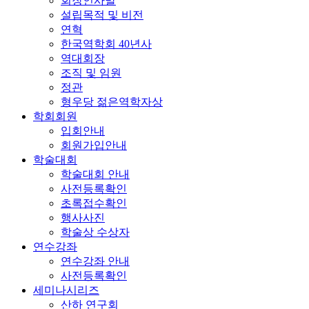
회장인사말
설립목적 및 비전
연혁
한국역학회 40년사
역대회장
조직 및 임원
정관
형우당 젊은역학자상
학회회원
입회안내
회원가입안내
학술대회
학술대회 안내
사전등록확인
초록접수확인
행사사진
학술상 수상자
연수강좌
연수강좌 안내
사전등록확인
세미나시리즈
산하 연구회