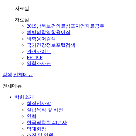
자료실
자료실
2019남북보건의료심포지엄자료공유
예방의학역학용어집
의학용어검색
국가건강정보포털검색
관련사이트
FETP-F
역학조사관
검색
전체메뉴
전체메뉴
학회소개
회장인사말
설립목적 및 비전
연혁
한국역학회 40년사
역대회장
조직 및 임원