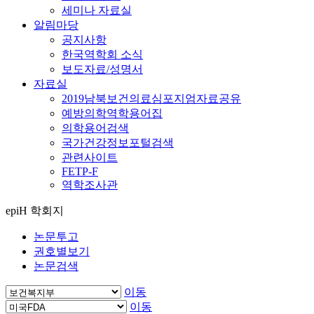
세미나 자료실
알림마당
공지사항
한국역학회 소식
보도자료/성명서
자료실
2019남북보건의료심포지엄자료공유
예방의학역학용어집
의학용어검색
국가건강정보포털검색
관련사이트
FETP-F
역학조사관
epiH 학회지
논문투고
권호별보기
논문검색
이동
이동