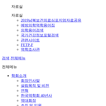
자료실
자료실
2019남북보건의료심포지엄자료공유
예방의학역학용어집
의학용어검색
국가건강정보포털검색
관련사이트
FETP-F
역학조사관
검색
전체메뉴
전체메뉴
학회소개
회장인사말
설립목적 및 비전
연혁
한국역학회 40년사
역대회장
조직 및 임원