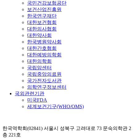
국민건강보험공단
보건산업진흥원
한국연구재단
대한보건협회
대한의사협회
대한약사회
한국병원약사회
대한간호협회
대한예방의학회
대한의학회
국립암센터
국립중앙의료원
국가전자도서관
의학연구정보센터
국외관련기관
미국FDA
세계보건기구(WHO/OMS)
한국역학회(02841) 서울시 성북구 고려대로 73 문숙의학관 2
층 221호