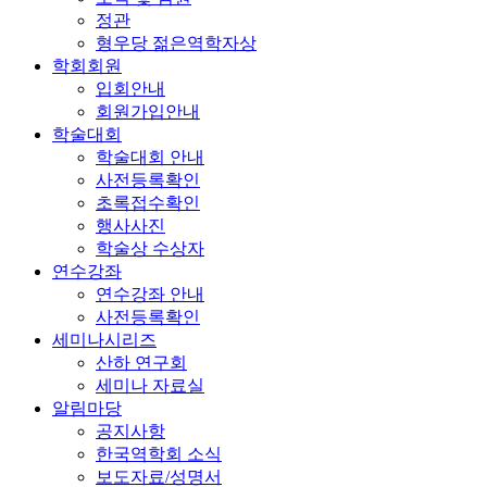
정관
형우당 젊은역학자상
학회회원
입회안내
회원가입안내
학술대회
학술대회 안내
사전등록확인
초록접수확인
행사사진
학술상 수상자
연수강좌
연수강좌 안내
사전등록확인
세미나시리즈
산하 연구회
세미나 자료실
알림마당
공지사항
한국역학회 소식
보도자료/성명서