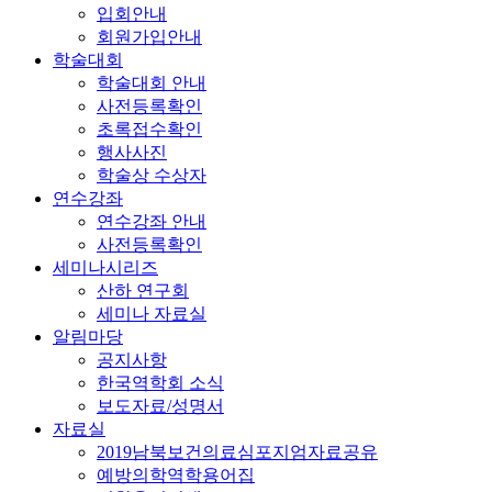
입회안내
회원가입안내
학술대회
학술대회 안내
사전등록확인
초록접수확인
행사사진
학술상 수상자
연수강좌
연수강좌 안내
사전등록확인
세미나시리즈
산하 연구회
세미나 자료실
알림마당
공지사항
한국역학회 소식
보도자료/성명서
자료실
2019남북보건의료심포지엄자료공유
예방의학역학용어집