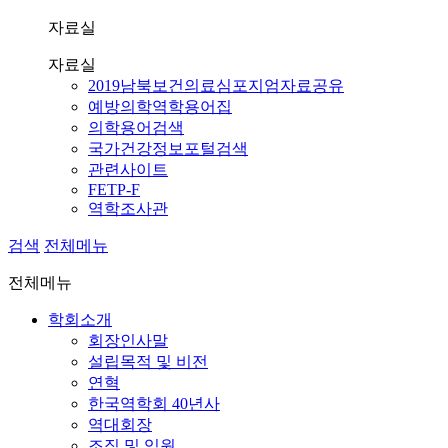
자료실
자료실
2019남북보건의료심포지엄자료공유
예방의학역학용어집
의학용어검색
국가건강정보포털검색
관련사이트
FETP-F
역학조사관
검색
전체메뉴
전체메뉴
학회소개
회장인사말
설립목적 및 비전
연혁
한국역학회 40년사
역대회장
조직 및 임원