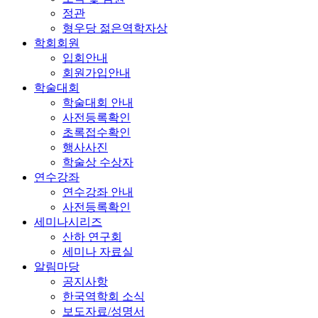
정관
형우당 젊은역학자상
학회회원
입회안내
회원가입안내
학술대회
학술대회 안내
사전등록확인
초록접수확인
행사사진
학술상 수상자
연수강좌
연수강좌 안내
사전등록확인
세미나시리즈
산하 연구회
세미나 자료실
알림마당
공지사항
한국역학회 소식
보도자료/성명서