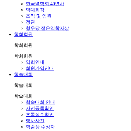
한국역학회 40년사
역대회장
조직 및 임원
정관
형우당 젊은역학자상
학회회원
학회회원
학회회원
입회안내
회원가입안내
학술대회
학술대회
학술대회
학술대회 안내
사전등록확인
초록접수확인
행사사진
학술상 수상자