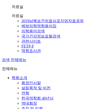
자료실
자료실
2019남북보건의료심포지엄자료공유
예방의학역학용어집
의학용어검색
국가건강정보포털검색
관련사이트
FETP-F
역학조사관
검색
전체메뉴
전체메뉴
학회소개
회장인사말
설립목적 및 비전
연혁
한국역학회 40년사
역대회장
조직 및 임원