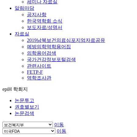
세미나 자료실
알림마당
공지사항
한국역학회 소식
보도자료/성명서
자료실
2019남북보건의료심포지엄자료공유
예방의학역학용어집
의학용어검색
국가건강정보포털검색
관련사이트
FETP-F
역학조사관
epiH 학회지
논문투고
권호별보기
논문검색
이동
이동