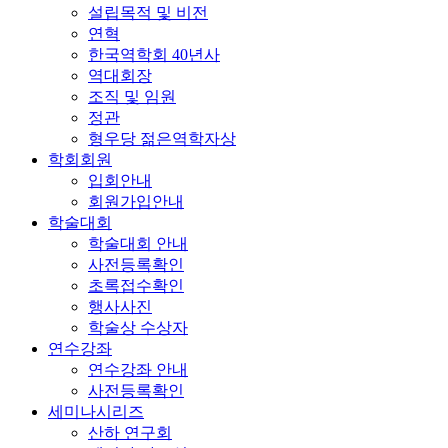
설립목적 및 비전
연혁
한국역학회 40년사
역대회장
조직 및 임원
정관
형우당 젊은역학자상
학회회원
입회안내
회원가입안내
학술대회
학술대회 안내
사전등록확인
초록접수확인
행사사진
학술상 수상자
연수강좌
연수강좌 안내
사전등록확인
세미나시리즈
산하 연구회