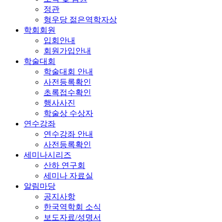
정관
형우당 젊은역학자상
학회회원
입회안내
회원가입안내
학술대회
학술대회 안내
사전등록확인
초록접수확인
행사사진
학술상 수상자
연수강좌
연수강좌 안내
사전등록확인
세미나시리즈
산하 연구회
세미나 자료실
알림마당
공지사항
한국역학회 소식
보도자료/성명서