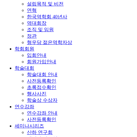
설립목적 및 비전
연혁
한국역학회 40년사
역대회장
조직 및 임원
정관
형우당 젊은역학자상
학회회원
입회안내
회원가입안내
학술대회
학술대회 안내
사전등록확인
초록접수확인
행사사진
학술상 수상자
연수강좌
연수강좌 안내
사전등록확인
세미나시리즈
산하 연구회