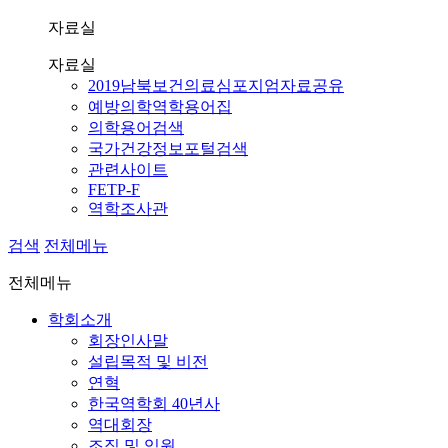
자료실
자료실
2019남북보건의료심포지엄자료공유
예방의학역학용어집
의학용어검색
국가건강정보포털검색
관련사이트
FETP-F
역학조사관
검색
전체메뉴
전체메뉴
학회소개
회장인사말
설립목적 및 비전
연혁
한국역학회 40년사
역대회장
조직 및 임원