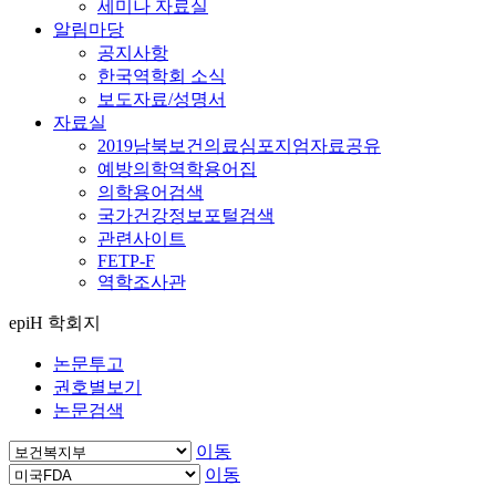
세미나 자료실
알림마당
공지사항
한국역학회 소식
보도자료/성명서
자료실
2019남북보건의료심포지엄자료공유
예방의학역학용어집
의학용어검색
국가건강정보포털검색
관련사이트
FETP-F
역학조사관
epiH 학회지
논문투고
권호별보기
논문검색
이동
이동