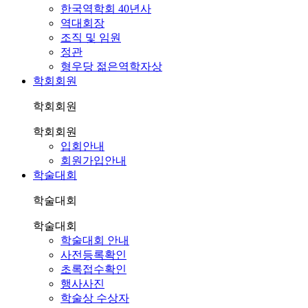
한국역학회 40년사
역대회장
조직 및 임원
정관
형우당 젊은역학자상
학회회원
학회회원
학회회원
입회안내
회원가입안내
학술대회
학술대회
학술대회
학술대회 안내
사전등록확인
초록접수확인
행사사진
학술상 수상자