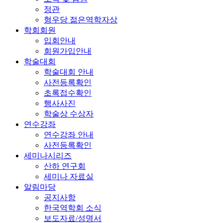
정관
형우당 젊은역학자상
학회회원
입회안내
회원가입안내
학술대회
학술대회 안내
사전등록확인
초록접수확인
행사사진
학술상 수상자
연수강좌
연수강좌 안내
사전등록확인
세미나시리즈
산하 연구회
세미나 자료실
알림마당
공지사항
한국역학회 소식
보도자료/성명서