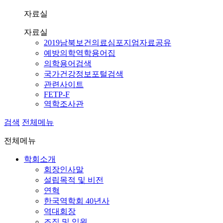
자료실
자료실
2019남북보건의료심포지엄자료공유
예방의학역학용어집
의학용어검색
국가건강정보포털검색
관련사이트
FETP-F
역학조사관
검색
전체메뉴
전체메뉴
학회소개
회장인사말
설립목적 및 비전
연혁
한국역학회 40년사
역대회장
조직 및 임원