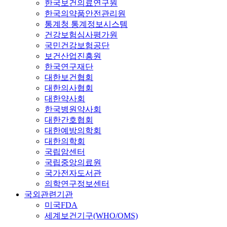
한국보건의료연구원
한국의약품안전관리원
통계청 통계정보시스템
건강보험심사평가원
국민건강보험공단
보건산업진흥원
한국연구재단
대한보건협회
대한의사협회
대한약사회
한국병원약사회
대한간호협회
대한예방의학회
대한의학회
국립암센터
국립중앙의료원
국가전자도서관
의학연구정보센터
국외관련기관
미국FDA
세계보건기구(WHO/OMS)