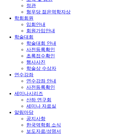
정관
형우당 젊은역학자상
학회회원
입회안내
회원가입안내
학술대회
학술대회 안내
사전등록확인
초록접수확인
행사사진
학술상 수상자
연수강좌
연수강좌 안내
사전등록확인
세미나시리즈
산하 연구회
세미나 자료실
알림마당
공지사항
한국역학회 소식
보도자료/성명서