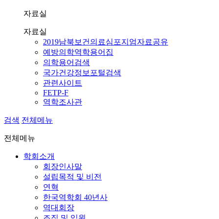
자료실
자료실
2019남북보건의료심포지엄자료공유
예방의학역학용어집
의학용어검색
국가건강정보포털검색
관련사이트
FETP-F
역학조사관
검색
전체메뉴
전체메뉴
학회소개
회장인사말
설립목적 및 비전
연혁
한국역학회 40년사
역대회장
조직 및 임원