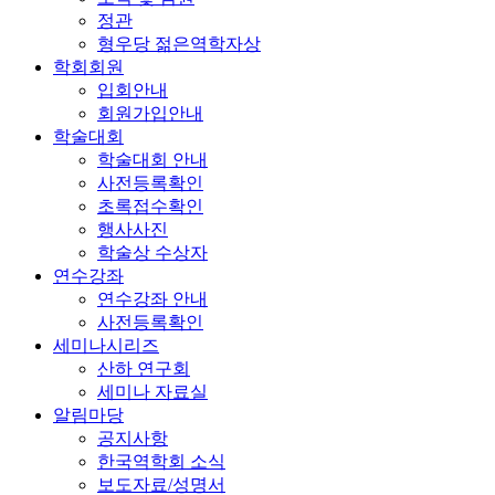
정관
형우당 젊은역학자상
학회회원
입회안내
회원가입안내
학술대회
학술대회 안내
사전등록확인
초록접수확인
행사사진
학술상 수상자
연수강좌
연수강좌 안내
사전등록확인
세미나시리즈
산하 연구회
세미나 자료실
알림마당
공지사항
한국역학회 소식
보도자료/성명서