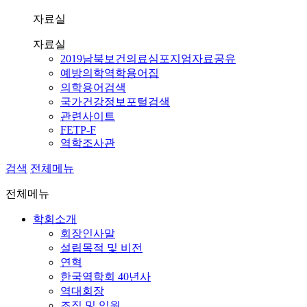
자료실
자료실
2019남북보건의료심포지엄자료공유
예방의학역학용어집
의학용어검색
국가건강정보포털검색
관련사이트
FETP-F
역학조사관
검색
전체메뉴
전체메뉴
학회소개
회장인사말
설립목적 및 비전
연혁
한국역학회 40년사
역대회장
조직 및 임원