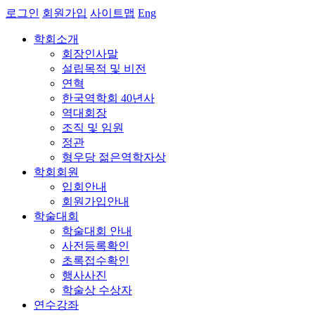
로그인
회원가입
사이트맵
Eng
학회소개
회장인사말
설립목적 및 비전
연혁
한국역학회 40년사
역대회장
조직 및 임원
정관
형우당 젊은역학자상
학회회원
입회안내
회원가입안내
학술대회
학술대회 안내
사전등록확인
초록접수확인
행사사진
학술상 수상자
연수강좌