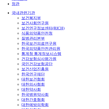
정관
국내관련기관
보건복지부
보건사회연구원
보건연구정보센터(RICH)
식품의약품안전청
질병관리본부
한국보건의료연구원
한국의약품안전관리원
통계청 통계정보시스템
건강보험심사평가원
국민건강보험공단
보건산업진흥원
한국연구재단
대한보건협회
대한의사협회
대한약사회
한국병원약사회
대한간호협회
대한예방의학회