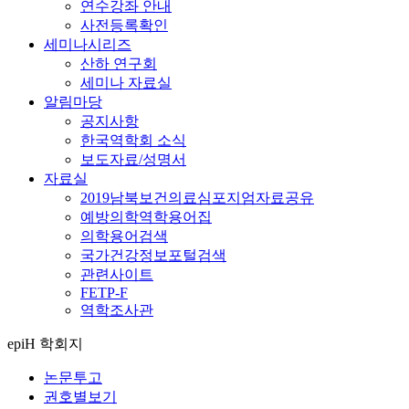
연수강좌 안내
사전등록확인
세미나시리즈
산하 연구회
세미나 자료실
알림마당
공지사항
한국역학회 소식
보도자료/성명서
자료실
2019남북보건의료심포지엄자료공유
예방의학역학용어집
의학용어검색
국가건강정보포털검색
관련사이트
FETP-F
역학조사관
epiH 학회지
논문투고
권호별보기