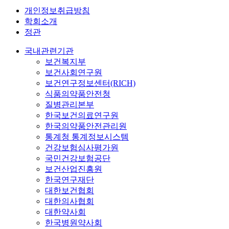
개인정보취급방침
학회소개
정관
국내관련기관
보건복지부
보건사회연구원
보건연구정보센터(RICH)
식품의약품안전청
질병관리본부
한국보건의료연구원
한국의약품안전관리원
통계청 통계정보시스템
건강보험심사평가원
국민건강보험공단
보건산업진흥원
한국연구재단
대한보건협회
대한의사협회
대한약사회
한국병원약사회