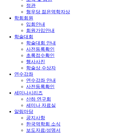
정관
형우당 젊은역학자상
학회회원
입회안내
회원가입안내
학술대회
학술대회 안내
사전등록확인
초록접수확인
행사사진
학술상 수상자
연수강좌
연수강좌 안내
사전등록확인
세미나시리즈
산하 연구회
세미나 자료실
알림마당
공지사항
한국역학회 소식
보도자료/성명서