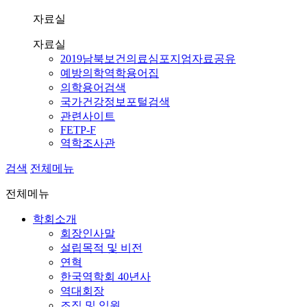
자료실
자료실
2019남북보건의료심포지엄자료공유
예방의학역학용어집
의학용어검색
국가건강정보포털검색
관련사이트
FETP-F
역학조사관
검색
전체메뉴
전체메뉴
학회소개
회장인사말
설립목적 및 비전
연혁
한국역학회 40년사
역대회장
조직 및 임원