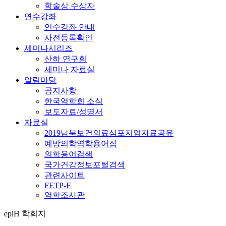
학술상 수상자
연수강좌
연수강좌 안내
사전등록확인
세미나시리즈
산하 연구회
세미나 자료실
알림마당
공지사항
한국역학회 소식
보도자료/성명서
자료실
2019남북보건의료심포지엄자료공유
예방의학역학용어집
의학용어검색
국가건강정보포털검색
관련사이트
FETP-F
역학조사관
epiH 학회지