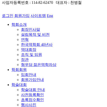
사업자등록번호 : 114-82-62470 대표자 : 천병철
로그인
회원가입
사이트맵
Eng
학회소개
회장인사말
설립목적 및 비전
연혁
한국역학회 40년사
역대회장
조직 및 임원
정관
형우당 젊은역학자상
학회회원
입회안내
회원가입안내
학술대회
학술대회 안내
사전등록확인
초록접수확인
행사사진