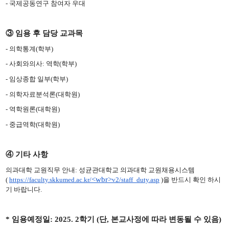
-
국제공동연구 참여자 우대
③
임용 후 담당 교과목
-
의학통계
(
학부
)
-
사회와의사
:
역학
(
학부
)
-
임상종합 일부
(
학부
)
-
의학자료분석론
(
대학원
)
-
역학원론
(
대학원
)
-
중급역학
(
대학원
)
④
기타 사항
의과대학 교원직무 안내
:
성균관대학교 의과대학 교원채용시스템
<wbr>
(
https://faculty.skkumed.ac.kr/
v2/staff_duty.asp
)
을 반드시 확인 하시
기 바랍니다
.
*
임용예정일
: 2025. 2
학기
(
단
,
본교사정에 따라 변동될 수 있음
)