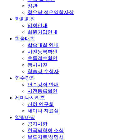
정관
형우당 젊은역학자상
학회회원
입회안내
회원가입안내
학술대회
학술대회 안내
사전등록확인
초록접수확인
행사사진
학술상 수상자
연수강좌
연수강좌 안내
사전등록확인
세미나시리즈
산하 연구회
세미나 자료실
알림마당
공지사항
한국역학회 소식
보도자료/성명서