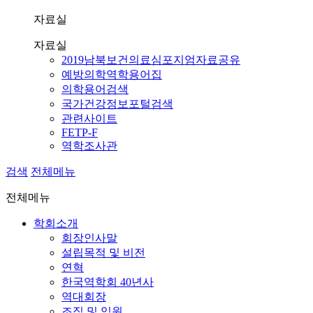
자료실
자료실
2019남북보건의료심포지엄자료공유
예방의학역학용어집
의학용어검색
국가건강정보포털검색
관련사이트
FETP-F
역학조사관
검색
전체메뉴
전체메뉴
학회소개
회장인사말
설립목적 및 비전
연혁
한국역학회 40년사
역대회장
조직 및 임원