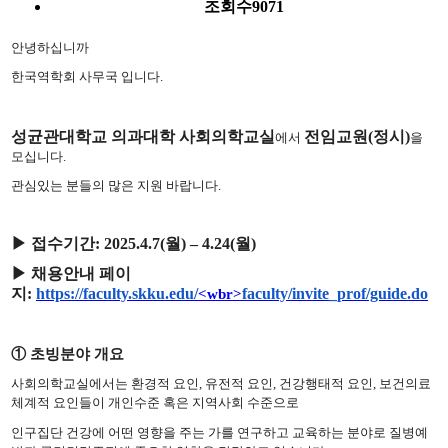
조회수
9071
안녕하십니까
한국역학회 사무국 입니다.
성균관대학교 의과대학 사회의학교실
전임교원(
정시
)
에서
을
모십니다
.
관심있는 분들의 많은 지원 바랍니다.
▶ 접수기간
: 2025.4.7(
월
) – 4.24(
월
)
▶
채용안내 페이
지
:
https://faculty.skku.edu/
faculty/invite_prof/guide.do
<wbr>
①
초빙분야 개요
사회의학교실에서는 환경적 요인
,
유전적 요인
,
건강행태적 요인
,
보건의료
체계적 요인들이 개인수준 혹은 지역사회 수준으로
인구집단 건강에
어떤 영향을 주는 가를 연구하고 교육하는 분야로 질병예