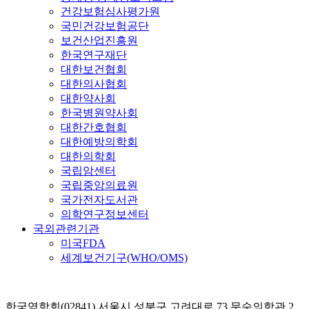
건강보험심사평가원
국민건강보험공단
보건산업진흥원
한국연구재단
대한보건협회
대한의사협회
대한약사회
한국병원약사회
대한간호협회
대한예방의학회
대한의학회
국립암센터
국립중앙의료원
국가전자도서관
의학연구정보센터
국외관련기관
미국FDA
세계보건기구(WHO/OMS)
한국역학회(02841) 서울시 성북구 고려대로 73 문숙의학관 2