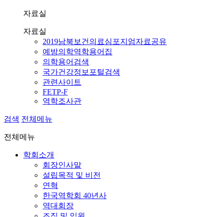
자료실
자료실
2019남북보건의료심포지엄자료공유
예방의학역학용어집
의학용어검색
국가건강정보포털검색
관련사이트
FETP-F
역학조사관
검색
전체메뉴
전체메뉴
학회소개
회장인사말
설립목적 및 비전
연혁
한국역학회 40년사
역대회장
조직 및 임원