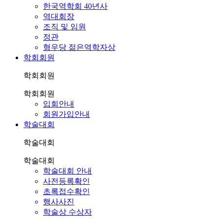
한국역학회 40년사
역대회장
조직 및 임원
정관
형우당 젊은역학자상
학회회원
학회회원
학회회원
입회안내
회원가입안내
학술대회
학술대회
학술대회
학술대회 안내
사전등록확인
초록접수확인
행사사진
학술상 수상자