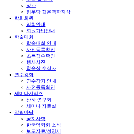
정관
형우당 젊은역학자상
학회회원
입회안내
회원가입안내
학술대회
학술대회 안내
사전등록확인
초록접수확인
행사사진
학술상 수상자
연수강좌
연수강좌 안내
사전등록확인
세미나시리즈
산하 연구회
세미나 자료실
알림마당
공지사항
한국역학회 소식
보도자료/성명서