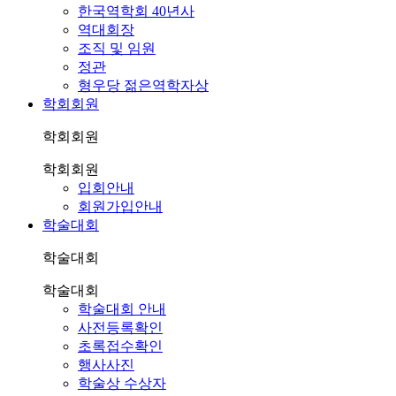
한국역학회 40년사
역대회장
조직 및 임원
정관
형우당 젊은역학자상
학회회원
학회회원
학회회원
입회안내
회원가입안내
학술대회
학술대회
학술대회
학술대회 안내
사전등록확인
초록접수확인
행사사진
학술상 수상자