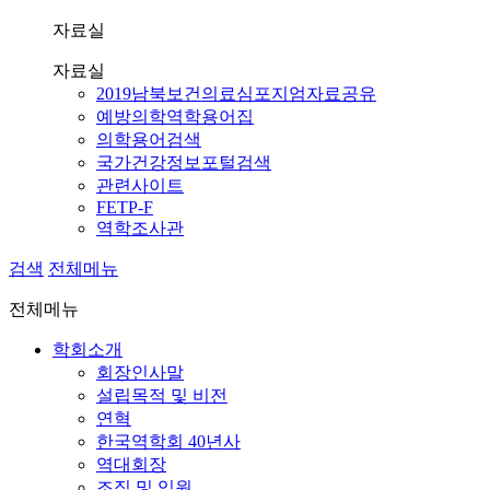
자료실
자료실
2019남북보건의료심포지엄자료공유
예방의학역학용어집
의학용어검색
국가건강정보포털검색
관련사이트
FETP-F
역학조사관
검색
전체메뉴
전체메뉴
학회소개
회장인사말
설립목적 및 비전
연혁
한국역학회 40년사
역대회장
조직 및 임원