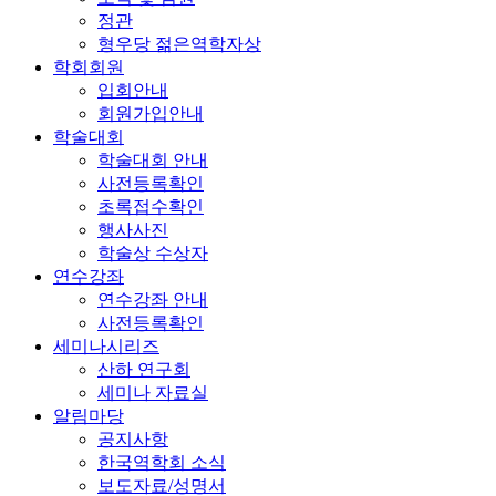
정관
형우당 젊은역학자상
학회회원
입회안내
회원가입안내
학술대회
학술대회 안내
사전등록확인
초록접수확인
행사사진
학술상 수상자
연수강좌
연수강좌 안내
사전등록확인
세미나시리즈
산하 연구회
세미나 자료실
알림마당
공지사항
한국역학회 소식
보도자료/성명서