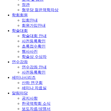
정관
형우당 젊은역학자상
학회회원
입회안내
회원가입안내
학술대회
학술대회 안내
사전등록확인
초록접수확인
행사사진
학술상 수상자
연수강좌
연수강좌 안내
사전등록확인
세미나시리즈
산하 연구회
세미나 자료실
알림마당
공지사항
한국역학회 소식
보도자료/성명서