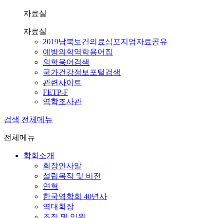
자료실
자료실
2019남북보건의료심포지엄자료공유
예방의학역학용어집
의학용어검색
국가건강정보포털검색
관련사이트
FETP-F
역학조사관
검색
전체메뉴
전체메뉴
학회소개
회장인사말
설립목적 및 비전
연혁
한국역학회 40년사
역대회장
조직 및 임원