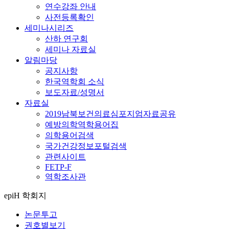
연수강좌 안내
사전등록확인
세미나시리즈
산하 연구회
세미나 자료실
알림마당
공지사항
한국역학회 소식
보도자료/성명서
자료실
2019남북보건의료심포지엄자료공유
예방의학역학용어집
의학용어검색
국가건강정보포털검색
관련사이트
FETP-F
역학조사관
epiH 학회지
논문투고
권호별보기