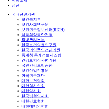
학회소개
정관
국내관련기관
보건복지부
보건사회연구원
보건연구정보센터(RICH)
식품의약품안전청
질병관리본부
한국보건의료연구원
한국의약품안전관리원
통계청 통계정보시스템
건강보험심사평가원
국민건강보험공단
보건산업진흥원
한국연구재단
대한보건협회
대한의사협회
대한약사회
한국병원약사회
대한간호협회
대한예방의학회