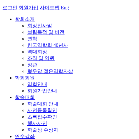
로그인
회원가입
사이트맵
Eng
학회소개
회장인사말
설립목적 및 비전
연혁
한국역학회 40년사
역대회장
조직 및 임원
정관
형우당 젊은역학자상
학회회원
입회안내
회원가입안내
학술대회
학술대회 안내
사전등록확인
초록접수확인
행사사진
학술상 수상자
연수강좌